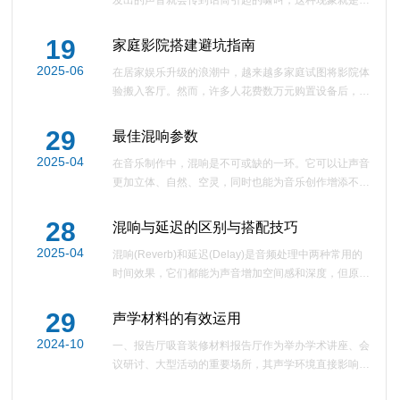
发出的声音就会传到话筒引起的啸叫，这种现象就是声
反馈。声反馈的存在，不仅破坏了音质，限制了话筒声
音的扩展音量，使...
19
家庭影院搭建避坑指南
2025-06
在居家娱乐升级的浪潮中，越来越多家庭试图将影院体
验搬入客厅。然而，许多人花费数万元购置设备后，却
发现声画效果远不及预期 —— 低音浑浊、画面反光、
声道定位混乱等问...
29
最佳混响参数
2025-04
在音乐制作中，混响是不可或缺的一环。它可以让声音
1
更加立体、自然、空灵，同时也能为音乐创作增添不少
情感色彩。然而，混响效果的好坏取决于混响参数的设
置，不同的音乐风...
28
混响与延迟的区别与搭配技巧
2025-04
混响(Reverb)和延迟(Delay)是音频处理中两种常用的
时间效果，它们都能为声音增加空间感和深度，但原理
和应用场景不同。以下是它们的区别与搭配技巧：混响
与延迟的区别混响：...
29
声学材料的有效运用
2024-10
一、报告厅吸音装修材料报告厅作为举办学术讲座、会
议研讨、大型活动的重要场所，其声学环境直接影响到
信息传递的清晰度与观众的听觉体验。选择恰当的声学