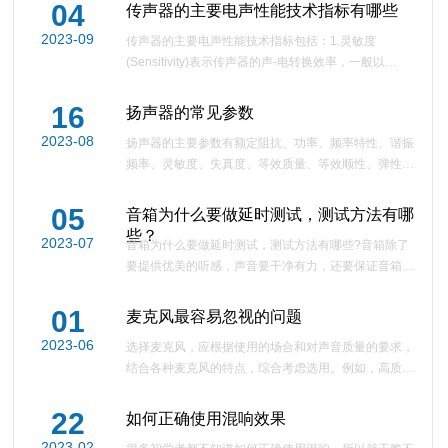
材料对优化报告厅...
04
传声器的主要电声性能技术指标有哪些
2023-09
传声器的主要电声性能技术指标包括：1.灵敏度
(Sensitivity)表示传声器的声-电转换效率，一般以
1000Hz测得的开路输出电压/受到的声压，单位为
V/Pa。传声器灵敏度高，一般可以...
16
扬声器的常见参数
2023-08
扬声器的主要参数有额定阻抗、功率、频率特性、谐振
频率、灵敏度、失真度、等效质量、等效顺性、弹性系
数、总品质因数等效容积、等效振动半径、磁感应强
度、磁通量、线性范...
05
音箱为什么要做延时测试，测试方法有哪
些？
2023-07
音箱为什么要做延时测试，测试方法有哪些?音箱除了
要提供优美的听感，声音要干净有力，还要保证音箱设
备的正常运行，音箱效果不理想或者设备损坏也是常有
之事，所以我们就要...
01
麦克风最容易忽视的问题
2023-06
选择麦克风，应根据使用的场合和对声音质量的要求，
结合各种麦克风的特点，综合考虑选用。例如，高质量
的录音和播音，主要要求音质好，应选用电容式麦克
风、铝带麦克风或高...
22
如何正确使用混响效果
2023-02