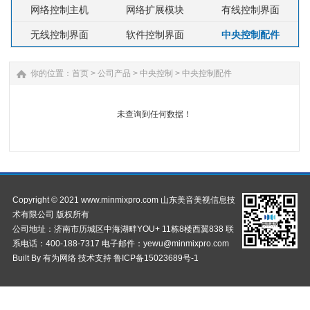
网络控制主机
网络扩展模块
有线控制界面
无线控制界面
软件控制界面
中央控制配件
你的位置：
首页
>
公司产品
>
中央控制
>
中央控制配件
未查询到任何数据！
1
Copyright © 2021 www.minmixpro.com 山东美音美视信息技
术有限公司 版权所有
公司地址：济南市历城区中海湖畔YOU+ 11栋8楼西翼838 联
系电话：400-188-7317 电子邮件：yewu@minmixpro.com
Built By
有为网络
技术支持
鲁ICP备15023689号-1