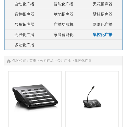
自动化广播
智能化广播
天花扬声器
音柱扬声器
草地扬声器
壁挂扬声器
号角扬声器
广播功放机
网络化广播
无线化广播
家庭智能化
集控化广播
多址化广播
1
你的位置：
首页
>
公司产品
>
公共广播
>
集控化广播