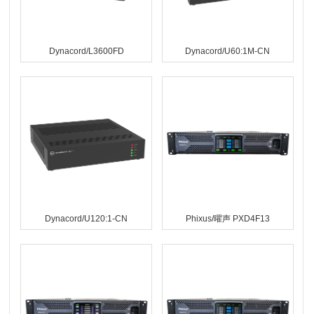
Dynacord/L3600FD
Dynacord/U60:1M-CN
Dynacord/U120:1-CN
Phixus/曜声 PXD4F13